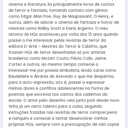
cinema e literatura, lia principalmente livros de contos
de terror e fantasia, tomando contato com gênios
como Edgar Allan Poe, Guy de Maupassant, O.Henry, e
outros, além de adorar o cinema de fantasia e horror de
mestres como Ridley Scott e Dario Argento. O meu
retorno às HQs aconteceu por volta dos 13 anos quando
passei a me interessar pelas revistas de terror da
editora D-Arte – Mestres do Terror & Calafrio, que
traziam HQs de terror desenhadas só por artistas
brasileiros como Mozart Couto, Flávio Colin, Jaime
Cortez e outros, ao mesmo tempo comecei a
interessar-me por poesia simbolista, lendo caras como
Baudelaire e Álvares de Azevedo o que me despertou
para a auto-expressão, isto é, passei a expressar
minhas dores e conflitos adolescentes na forma de
poemas que escrevia nos cantos dos cadernos da
escola. O amor pelo desenho veio junto pois desde novo
tinha já um certo talento para a coisa, seguindo
instruções trazidas nas revistas de terror comprei pena
e nanquim e comecei a tentar desenvolver minhas
próprias HQs, sempre com a preocupação de não copiar