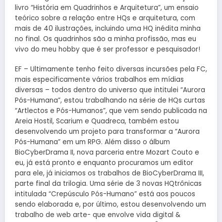
livro “História em Quadrinhos e Arquitetura”, um ensaio
teórico sobre a relação entre HQs e arquitetura, com
mais de 40 ilustrações, incluindo uma HQ inédita minha
no final. Os quadrinhos são a minha profissão, mas eu
vivo do meu hobby que é ser professor e pesquisador!
EF – Ultimamente tenho feito diversas incursões pela FC,
mais especificamente vários trabalhos em mídias
diversas – todos dentro do universo que intitulei “Aurora
Pós-Humana”, estou trabalhando na série de HQs curtas
“Artlectos e Pós-Humanos”, que vem sendo publicada na
Areia Hostil, Scarium e Quadreca, também estou
desenvolvendo um projeto para transformar a “Aurora
Pós-Humana” em um RPG. Além disso o álbum
BioCyberDrama II, nova parceria entre Mozart Couto e
eu, já está pronto e enquanto procuramos um editor
para ele, já iniciamos os trabalhos de BioCyberDrama III,
parte final da trilogia. Uma série de 3 novas HQtrônicas
intitulada “Crepúsculo Pós-Humano” está aos poucos
sendo elaborada e, por último, estou desenvolvendo um
trabalho de web arte- que envolve vida digital &