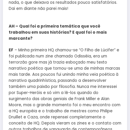
nada, o que deixava os resultados pouco satisfatórios.
Dai em diante não parei mais!
AH – Qual foi a primeira temática que você
trabalhou em suas histórias? E qual foi o mais
marcante?
EF
– Minha primeira HQ chamou-se “O Filho de Lúcifer” e
foi publicada num zine chamado Odisséia, era um
terrorzão gore mas já trazia esboçado meu texto
narrativo poético que tornou-se uma de minhas marcas
mais tarde. Aos poucos fui unindo minha veia poética à
narrativa quadrinhística, passando a desenvolver
também uma paixão por filosofia. Nunca me interessei
por Super-Heróis e só vim a lê-los quando do
surgimento das obras geniais de Frank Miller e Alan
Moore, mas o grande momento foi o meu encontro com
a HQ européia e o trabalho de mestres como Philipe
Druillet e Caza, onde repensei completamente o
conceito de HQ. Depois vieram os zines e o contato com
outros trabalhos de vanguarda de contemporâneos