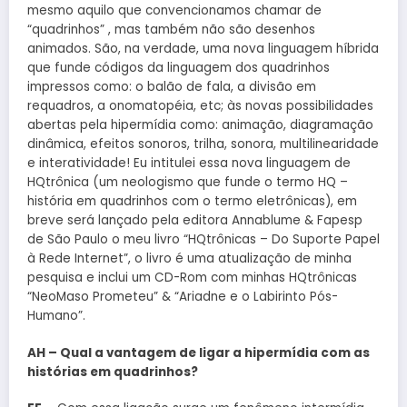
mesmo aquilo que convencionamos chamar de
“quadrinhos” , mas também não são desenhos
animados. São, na verdade, uma nova linguagem híbrida
que funde códigos da linguagem dos quadrinhos
impressos como: o balão de fala, a divisão em
requadros, a onomatopéia, etc; às novas possibilidades
abertas pela hipermídia como: animação, diagramação
dinâmica, efeitos sonoros, trilha, sonora, multilinearidade
e interatividade! Eu intitulei essa nova linguagem de
HQtrônica (um neologismo que funde o termo HQ –
história em quadrinhos com o termo eletrônicas), em
breve será lançado pela editora Annablume & Fapesp
de São Paulo o meu livro “HQtrônicas – Do Suporte Papel
à Rede Internet”, o livro é uma atualização de minha
pesquisa e inclui um CD-Rom com minhas HQtrônicas
“NeoMaso Prometeu” & “Ariadne e o Labirinto Pós-
Humano”.
AH – Qual a vantagem de ligar a hipermídia com as
histórias em quadrinhos?