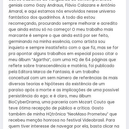
geniais como Gazy Andraus, Flávio Calazans e Antônio
Amaral, e aqui estamos nós envolvidos nesse universo
fantástico dos quadrinhos. A todo dia estou
recomeçando, procurando sempre melhorar e acredito
que ainda estou só no começo! O meu trabalho mais
marcante é sempre o que ainda está por ser feito,
germinando na minha essência, como artista sou
inquieto e sempre insatisfeito com o que fiz, mas se for
pra apontar alguns trabalhos em especial posso citar o
meu álbum “Agartha”, com uma HQ de 64 páginas que
reflete sobre transcendência e matéria, foi publicado
pela Editora Marca de Fantasia, é um trabalho
conceitual com um sem número de referências às mais
diversas teorias e hipóteses da existência de um
paraíso após a morte e as implicações de uma possível
persistência do ego; e é claro, meu álbum
BioCyberDrama, uma parceria com Mozart Couto que
teve ótima recepção de público e crítica. Gosto
também de minha HQtrônica “NeoMaso Prometeu” que
recebeu menção honrosa no festival Videobrasil. Para
quem tiver interesse de navegar por ela, basta clicar na