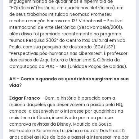
linguagem híbrida de quadrinhos e hipermídia de
“HQtrônicas”(histórias em quadrinhos eletrônicas), um
de seus trabalhos intitulado Neomaso Prometeu
recebeu menção honrosa no 13º Videobrasil – Festival
Internacional de Arte Eletrônica (Sesc Pompéia/2001),
além disso foi premiado recentemente no programa
“Rumos Pesquisa 2003” do Centro Itaú Cultural em São
Paulo, com sua pesquisa de doutorado (ECA/USP)
“Perspectivas pós-humanas nas ciberartes”. É professor
dos cursos de Arquitetura e Urbanismo & Ciência da
Computação da PUC – MG (Unidade Poços de Caldas).
AH – Como e quando os quadrinhos surgiram na sua
vida?
Edgar Franco
– Bem, a história é parecida com a
maioria daqueles que desenvolvem a paixão pela HQ,
comecei a desenvolver o interesse por quadrinhos na
mais tenra infância, incentivado por meu pai que
comprava revistas da Disney, Mauricio de Sousa,
Mortadelo e Salaminho, Luluzinha e outras. Dos 9 aos 12
anos deixei as HQs de lado e passei a interessar-me por