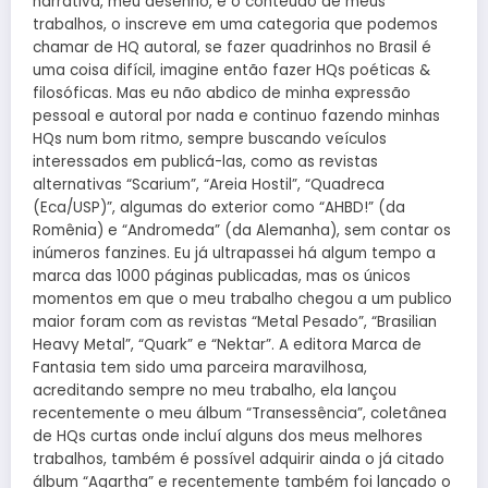
narrativa, meu desenho, e o conteúdo de meus
trabalhos, o inscreve em uma categoria que podemos
chamar de HQ autoral, se fazer quadrinhos no Brasil é
uma coisa difícil, imagine então fazer HQs poéticas &
filosóficas. Mas eu não abdico de minha expressão
pessoal e autoral por nada e continuo fazendo minhas
HQs num bom ritmo, sempre buscando veículos
interessados em publicá-las, como as revistas
alternativas “Scarium”, “Areia Hostil”, “Quadreca
(Eca/USP)”, algumas do exterior como “AHBD!” (da
Romênia) e “Andromeda” (da Alemanha), sem contar os
inúmeros fanzines. Eu já ultrapassei há algum tempo a
marca das 1000 páginas publicadas, mas os únicos
momentos em que o meu trabalho chegou a um publico
maior foram com as revistas “Metal Pesado”, “Brasilian
Heavy Metal”, “Quark” e “Nektar”. A editora Marca de
Fantasia tem sido uma parceira maravilhosa,
acreditando sempre no meu trabalho, ela lançou
recentemente o meu álbum “Transessência”, coletânea
de HQs curtas onde incluí alguns dos meus melhores
trabalhos, também é possível adquirir ainda o já citado
álbum “Agartha” e recentemente também foi lançado o