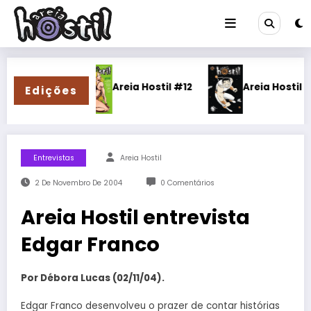
Pular
para
o
conteúdo
#13
Areia Hostil #12
Areia Hostil #11
Edições
Entrevistas
Areia Hostil
2 De Novembro De 2004
0 Comentários
Areia Hostil entrevista
Edgar Franco
Por Débora Lucas (02/11/04).
Edgar Franco desenvolveu o prazer de contar histórias