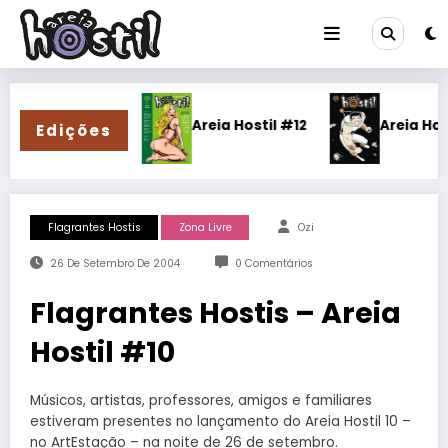
Pular
para
o
conteúdo
Hostil #13
Areia Hostil #12
Areia Hostil #11
Edições
Flagrantes Hostis
Zona Livre
Ozi
26 De Setembro De 2004
0 Comentários
Flagrantes Hostis – Areia
Hostil #10
Músicos, artistas, professores, amigos e familiares
estiveram presentes no lançamento do Areia Hostil 10 –
no ArtEstação – na noite de 26 de setembro.