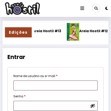
Pular
para
o
conteúdo
stil #14
Areia Hostil #13
Areia Hostil #12
Edições
Entrar
Obrigatório
Nome de usuário ou e-mail
*
Obrigatório
Senha
*