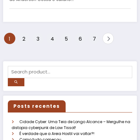
1
2
3
4
5
6
7
Posts recentes
Cidade Cyber: Uma Teia de Longo Alcance – Mergulhe na
distopia cyberpunk de Law Tissot!
É verdade que a Areia Hostil vai voltar?!
Como tudo começou