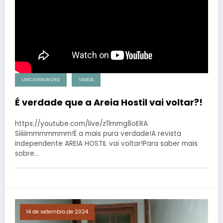
UNCATEGORIZED
VÍDEOS
É verdade que a Areia Hostil vai voltar?!
https://youtube.com/live/z11mmg8oERA
Siiiiimmmmmmm!É a mais pura verdade!A revista
independente AREIA HOSTIL vai voltar!Para saber mais
sobre…
14 de setembro de 2024