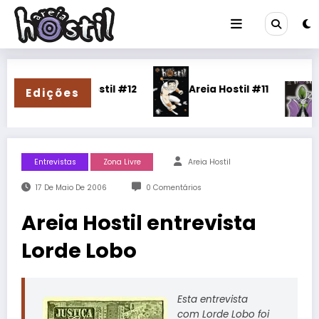
Pular
para
o
conteúdo
eia Hostil #12
Areia Hostil #11
Edições
Areia Hostil 
Entrevistas
Zona Livre
Areia Hostil
17 De Maio De 2006
0 Comentários
Areia Hostil entrevista
Lorde Lobo
Esta entrevista
com
Lorde Lobo
foi