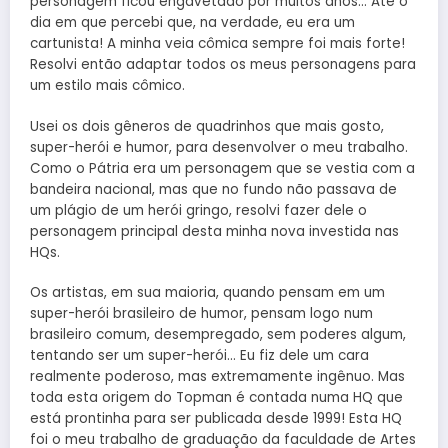
personagem ficou engavetado por muitos anos… Até o
dia em que percebi que, na verdade, eu era um
cartunista! A minha veia cômica sempre foi mais forte!
Resolvi então adaptar todos os meus personagens para
um estilo mais cômico.
Usei os dois gêneros de quadrinhos que mais gosto,
super-herói e humor, para desenvolver o meu trabalho.
Como o Pátria era um personagem que se vestia com a
bandeira nacional, mas que no fundo não passava de
um plágio de um herói gringo, resolvi fazer dele o
personagem principal desta minha nova investida nas
HQs.
Os artistas, em sua maioria, quando pensam em um
super-herói brasileiro de humor, pensam logo num
brasileiro comum, desempregado, sem poderes algum,
tentando ser um super-herói… Eu fiz dele um cara
realmente poderoso, mas extremamente ingênuo. Mas
toda esta origem do Topman é contada numa HQ que
está prontinha para ser publicada desde 1999! Esta HQ
foi o meu trabalho de graduação da faculdade de Artes