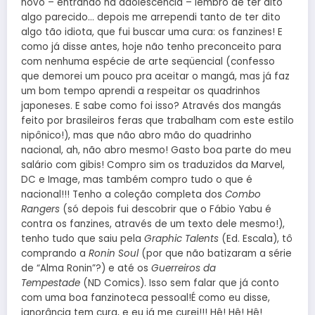
novo – entrando na adolescência – lembro de ter dito
algo parecido… depois me arrependi tanto de ter dito
algo tão idiota, que fui buscar uma cura: os fanzines! E
como já disse antes, hoje não tenho preconceito para
com nenhuma espécie de arte seqüencial (confesso
que demorei um pouco pra aceitar o mangá, mas já faz
um bom tempo aprendi a respeitar os quadrinhos
japoneses. E sabe como foi isso? Através dos mangás
feito por brasileiros feras que trabalham com este estilo
nipônico!), mas que não abro mão do quadrinho
nacional, ah, não abro mesmo! Gasto boa parte do meu
salário com gibis! Compro sim os traduzidos da Marvel,
DC e Image, mas também compro tudo o que é
nacional!!! Tenho a coleção completa dos
Combo
Rangers
(só depois fui descobrir que o Fábio Yabu é
contra os fanzines, através de um texto dele mesmo!),
tenho tudo que saiu pela
Graphic Talents
(Ed. Escala), tô
comprando a
Ronin Soul
(por que não batizaram a série
de “Alma Ronin”?) e até os
Guerreiros da
Tempestade
(ND Comics). Isso sem falar que já conto
com uma boa fanzinoteca pessoal!É como eu disse,
ignorância tem cura, e eu já me curei!!! Hê! Hê! Hê!