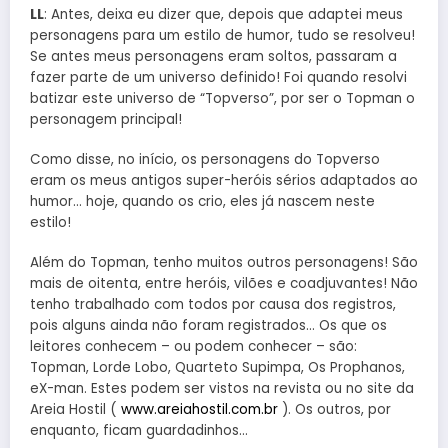
LL
: Antes, deixa eu dizer que, depois que adaptei meus
personagens para um estilo de humor, tudo se resolveu!
Se antes meus personagens eram soltos, passaram a
fazer parte de um universo definido! Foi quando resolvi
batizar este universo de “Topverso”, por ser o Topman o
personagem principal!
Como disse, no início, os personagens do Topverso
eram os meus antigos super-heróis sérios adaptados ao
humor… hoje, quando os crio, eles já nascem neste
estilo!
Além do Topman, tenho muitos outros personagens! São
mais de oitenta, entre heróis, vilões e coadjuvantes! Não
tenho trabalhado com todos por causa dos registros,
pois alguns ainda não foram registrados… Os que os
leitores conhecem – ou podem conhecer – são:
Topman, Lorde Lobo, Quarteto Supimpa, Os Prophanos,
eX-man. Estes podem ser vistos na revista ou no site da
Areia Hostil (
www.areiahostil.com.br
). Os outros, por
enquanto, ficam guardadinhos…