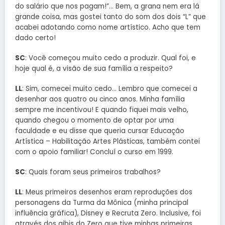
do salário que nos pagam!”… Bem, a grana nem era lá
grande coisa, mas gostei tanto do som dos dois “L” que
acabei adotando como nome artístico. Acho que tem
dado certo!
SC
: Você começou muito cedo a produzir. Qual foi, e
hoje qual é, a visão de sua família a respeito?
LL
: Sim, comecei muito cedo… Lembro que comecei a
desenhar aos quatro ou cinco anos. Minha família
sempre me incentivou! E quando fiquei mais velho,
quando chegou o momento de optar por uma
faculdade e eu disse que queria cursar Educação
Artística – Habilitação Artes Plásticas, também contei
com o apoio familiar! Concluí o curso em 1999.
SC
: Quais foram seus primeiros trabalhos?
LL
: Meus primeiros desenhos eram reproduções dos
personagens da Turma da Mônica (minha principal
influência gráfica), Disney e Recruta Zero. Inclusive, foi
através dos gibis do Zero que tive minhas primeiras