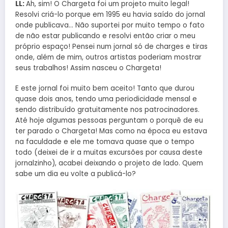
LL
:
Ah, sim! O Chargeta foi um projeto muito legal!
Resolvi criá-lo porque em 1995 eu havia saído do jornal
onde publicava… Não suportei por muito tempo o fato
de não estar publicando e resolvi então criar o meu
próprio espaço! Pensei num jornal só de charges e tiras
onde, além de mim, outros artistas poderiam mostrar
seus trabalhos! Assim nasceu o Chargeta!
E este jornal foi muito bem aceito! Tanto que durou
quase dois anos, tendo uma periodicidade mensal e
sendo distribuído gratuitamente nos patrocinadores.
Até hoje algumas pessoas perguntam o porquê de eu
ter parado o Chargeta! Mas como na época eu estava
na faculdade e ele me tomava quase que o tempo
todo (deixei de ir a muitas excursões por causa deste
jornalzinho), acabei deixando o projeto de lado. Quem
sabe um dia eu volte a publicá-lo?