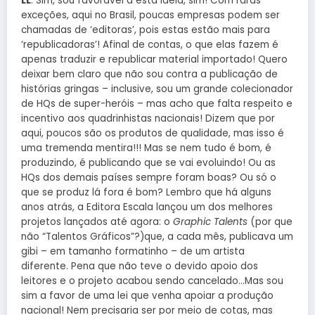
LL
: Sim, sou favorável a esta idéia, sim! Com raras
exceções, aqui no Brasil, poucas empresas podem ser
chamadas de ‘editoras’, pois estas estão mais para
‘republicadoras’! Afinal de contas, o que elas fazem é
apenas traduzir e republicar material importado! Quero
deixar bem claro que não sou contra a publicação de
histórias gringas – inclusive, sou um grande colecionador
de HQs de super-heróis – mas acho que falta respeito e
incentivo aos quadrinhistas nacionais! Dizem que por
aqui, poucos são os produtos de qualidade, mas isso é
uma tremenda mentira!!! Mas se nem tudo é bom, é
produzindo, é publicando que se vai evoluindo! Ou as
HQs dos demais países sempre foram boas? Ou só o
que se produz lá fora é bom? Lembro que há alguns
anos atrás, a Editora Escala lançou um dos melhores
projetos lançados até agora: o
Graphic Talents
(por que
não “Talentos Gráficos”?)que, a cada mês, publicava um
gibi – em tamanho formatinho – de um artista
diferente. Pena que não teve o devido apoio dos
leitores e o projeto acabou sendo cancelado…Mas sou
sim a favor de uma lei que venha apoiar a produção
nacional! Nem precisaria ser por meio de cotas, mas