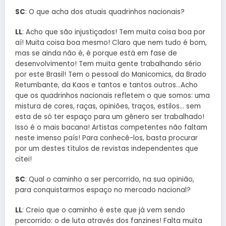
SC
: O que acha dos atuais quadrinhos nacionais?
LL
: Acho que são injustiçados! Tem muita coisa boa por
aí! Muita coisa boa mesmo! Claro que nem tudo é bom,
mas se ainda não é, é porque está em fase de
desenvolvimento! Tem muita gente trabalhando sério
por este Brasil! Tem o pessoal do Manicomics, da Brado
Retumbante, da Kaos e tantos e tantos outros…Acho
que os quadrinhos nacionais refletem o que somos: uma
mistura de cores, raças, opiniões, traços, estilos… sem
esta de só ter espaço para um gênero ser trabalhado!
Isso é o mais bacana! Artistas competentes não faltam
neste imenso país! Para conhecê-los, basta procurar
por um destes títulos de revistas independentes que
citei!
SC
: Qual o caminho a ser percorrido, na sua opinião,
para conquistarmos espaço no mercado nacional?
LL
: Creio que o caminho é este que já vem sendo
percorrido: o de luta através dos fanzines! Falta muita