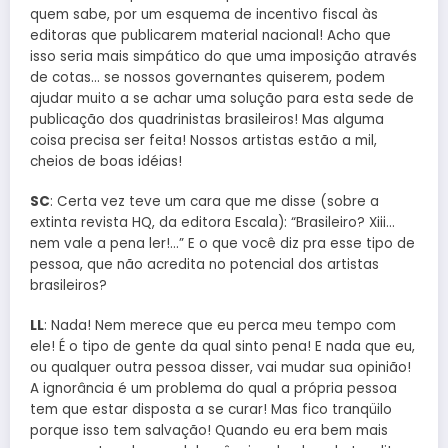
quem sabe, por um esquema de incentivo fiscal às
editoras que publicarem material nacional! Acho que
isso seria mais simpático do que uma imposição através
de cotas… se nossos governantes quiserem, podem
ajudar muito a se achar uma solução para esta sede de
publicação dos quadrinistas brasileiros! Mas alguma
coisa precisa ser feita! Nossos artistas estão a mil,
cheios de boas idéias!
SC
: Certa vez teve um cara que me disse (sobre a
extinta revista HQ, da editora Escala): “Brasileiro? Xiii…
nem vale a pena ler!…” E o que você diz pra esse tipo de
pessoa, que não acredita no potencial dos artistas
brasileiros?
LL
: Nada! Nem merece que eu perca meu tempo com
ele! É o tipo de gente da qual sinto pena! E nada que eu,
ou qualquer outra pessoa disser, vai mudar sua opinião!
A ignorância é um problema do qual a própria pessoa
tem que estar disposta a se curar! Mas fico tranqüilo
porque isso tem salvação! Quando eu era bem mais