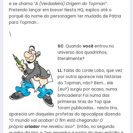
e se chama “
A (Verdadeira) Origem do Topman
”.
Pretendo lançar em breve! Nesta HQ, explico até o
porquê do nome do personagem ter mudado de Pátria
para Topman…
\
SC
: Quando
você
entrou no
universo dos quadrinhos,
literalmente?
LL
: Falas do Lorde Lobo, que vez
por outra aparece nas histórias
do Topman, não? Bem… ele
(eu?) surgiu por acaso, numa
brincadeira! Foi numa das
primeiras tiras do Top que
foram publicadas… nesta tira,
aparecia um daqueles profetas do apocalipse dizendo:
“
O mundo vai acabar! O fim está chegando! O
próprio
criador
me revelou isso!
”. Então, no segundo
quadro da tira, o Top arromba a porta do meu estúdio e