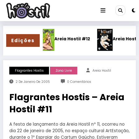
Pular
para
o
conteúdo
3
Areia Hostil #12
Areia Hostil #11
Edições
Flagrantes Hostis
Zona Livre
Areia Hostil
2 De Janeiro De 2005
0 Comentários
Flagrantes Hostis – Areia
Hostil #11
A festa de lançamento da Areia Hostil nº 11, ocorreu no
dia 22 de janeiro de 2005, no espaço cultural ArtEstação,
durante o 1º Espraiar do Cartum Gaúcho. Estiveram