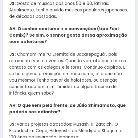
JS:
Gosto de músicas dos anos 50 e 60, latinas.
Atualmente, tenho ouvido músicas populares japonesas,
de décadas passadas.
AH: O senhor costuma ir a convenções (tipo Fest
Comix)? Se sim, o senhor gosta dessa aproximação
com os leitores?
JS:
Chamam-me “O Eremita de Jacarepaguá”, pois
raramente vou a eventos. Quando vou, até que curto o
contato com os colegas e leitores. Continuo caipirão. E
se há alguma premiação em meu nome, aí é que não
vou mesmo! Tenho pavor de holofotes, ou atenção
concentrada em mim. Timidez ou algum trauma de
infância, quem sabe?
AH: O que vem pela frente, de Júlio Shimamoto, que
poderia nos adiantar?
JS:
Vários projetos atrasados: Musashi III; Zatoichi, O
Espadachim Cego; Hideyoshi, de Mendigo a Shogum e
100 Anos da Imigração Japonesa.