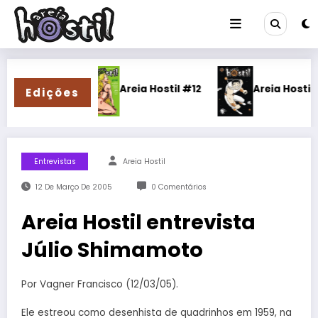
Pular
para
o
conteúdo
 #13
Areia Hostil #12
Areia Hostil #11
Edições
Entrevistas
Areia Hostil
12 De Março De 2005
0 Comentários
Areia Hostil entrevista
Júlio Shimamoto
Por Vagner Francisco (12/03/05).
Ele estreou como desenhista de quadrinhos em 1959, na