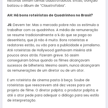
histórias tinham climas claustrofóbicos. Então, Gonçalo
batizou o álbum de “Claustrofobia”.
AH: Há bons roteiristas de Quadrinhos no Brasil?
JS:
Devem ter. Mas o mercado pobre não os estimula a
trabalhar com os quadrinhos. A média de remuneração
se resume tradicionalmente a ¼ do que se paga ao
desenhista, que já não é muito. Bons roteiristas e
redatores estão, ou vão para a publicidade e jornalismo.
Até roteiristas de Hollywood ganhavam miséria até
poucos anos atrás. Fizeram greve. Só assim
conseguiram bônus quando os filmes alcançavam
sucessos de bilheteria. Mesmo assim, nunca alcançaram
as remunerações de um diretor ou de um ator.
E um roteirista de cinema pasta à beça. Soube de
roteiristas que reescrevem até dez vezes para um
projeto de filme. O diretor palpita; o produtor palpita; e
até o ator pede para adequar o diálogo para seu estilo
de interpretação.