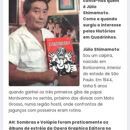
conte-nos quem
é Júlio
Shimamoto.
Como e quando
surgiu o interesse
pelas Histórias
em Quadrinhos.
Júlio Shimamoto
:
Sou um caipira,
nascido em
Borborema, interior
do estado de São
Paulo. Em 1944,
tinha 5 anos
quando ganhei os três primeiros gibis de papai.
Morávamos no sertão, próximo das divisas com Mato
Grosso, numa região hostil, onde confrontos de
jagunços com posseiros eram rotina.
AH: Sombras e Volúpia foram praticamente os
álbuns de estréia da Opera Graphica Editora no