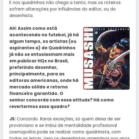
E nos quadrinhos não chega a tanto, mas os roteiros
sofrem alterações por influências do editor, ou do
desenhista.
AH: Assim como está
acontecendo no futebol, já há
algum tempo, os artistas (ou
aspirantes a) de Quadrinhos
já não se entusiasmam mais
em publicar HQs no Brasil,
preferindo desenhar,
principalmente, para as
editoras americanas, onde há
mercado sólido e retorno
financeiro garantido. O
senhor concorda com essa atitude? Há como
revertermos esse quadro?
JS:
Concordo. Raras exceções, só quem deixa de ser
provinciano e se imbui de mentalidade profissional
cosmopolita pode se realizar como quadrinista, com
todas as letras. Veja os desenhistas argentinos nos anos