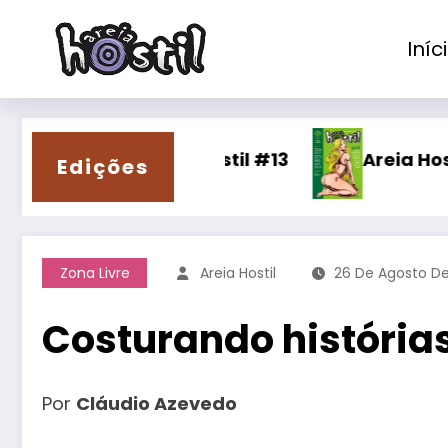
Pular
para
Iníc
o
conteúdo
Areia Hostil #13
Areia Hostil #12
Edições
Zona Livre
Areia Hostil
26 De Agosto D
Costurando histórias
Por
Cláudio Azevedo