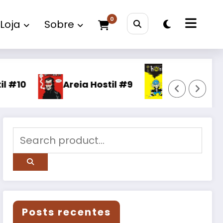
0
Loja
Sobre
Areia Hostil #8
Areia Hostil #9
Posts recentes