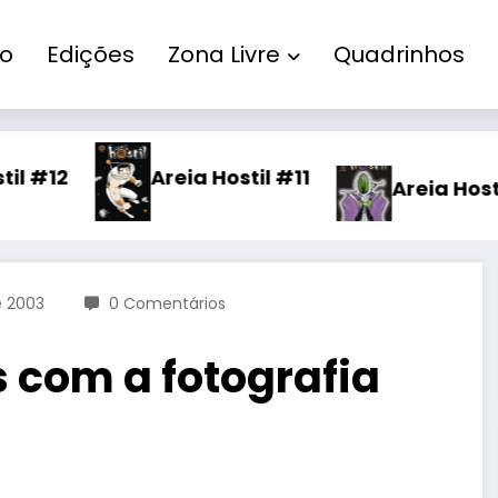
io
Edições
Zona Livre
Quadrinhos
Areia Hostil #11
Areia Hostil #10
e 2003
0 Comentários
 com a fotografia