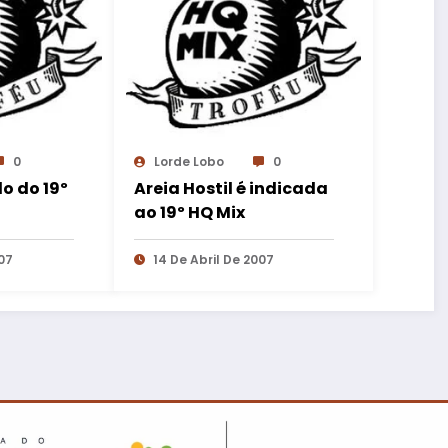
0
Lorde Lobo
0
do do 19º
Areia Hostil é indicada
ao 19º HQ Mix
07
14 De Abril De 2007