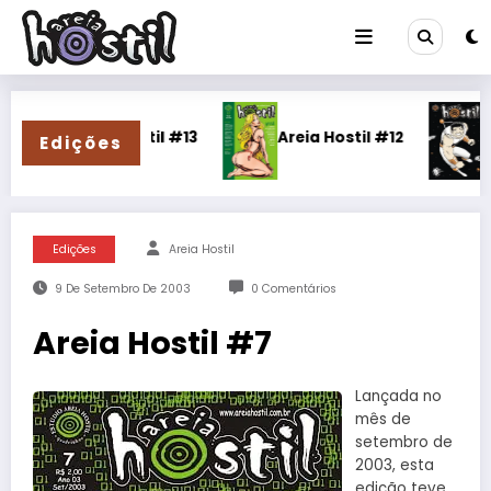
Pular
para
o
conteúdo
Areia Hostil #13
Areia Hostil #12
Areia 
Edições
Edições
Areia Hostil
9 De Setembro De 2003
0 Comentários
Areia Hostil #7
Lançada no
mês de
setembro de
2003, esta
edição teve