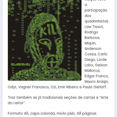
a
participação
dos
quadrinhistas
Law Tissot,
Rodrigo
Barbosa,
Miqüin,
Anderson
Cossa, Carlo
Diego, Lorde
Lobo, Gelson
Mallorca,
Edgar Franco,
Mauro Araújo,
Odyr, Vagner Francisco, Ozi, Emir Ribeiro e Paulo Gerloff.
Traz também as já tradicionais seções de cartas e “Arte
do Leitor”.
Formato A5, capa colorida, miolo p&b, 48 páginas.