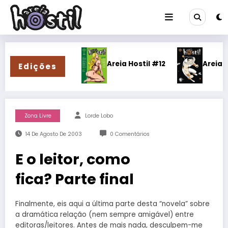
Pular
para
o
conteúdo
ia Hostil #13
Areia Hostil #12
Areia Hostil #
Edições
Zona Livre
Lorde Lobo
14 De Agosto De 2003
0 Comentários
E o leitor, como
fica? Parte final
Finalmente, eis aqui a última parte desta “novela” sobre
a dramática relação (nem sempre amigável) entre
editoras/leitores. Antes de mais nada, desculpem-me