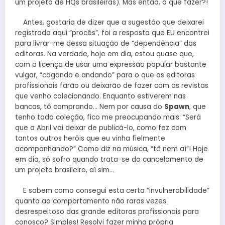
um projeto de HQs brasileiras). Mas então, o que fazer?!
Antes, gostaria de dizer que a sugestão que deixarei
registrada aqui “procês”, foi a resposta que EU encontrei
para livrar-me dessa situação de “dependência” das
editoras. Na verdade, hoje em dia, estou quase que,
com a licença de usar uma expressão popular bastante
vulgar, “cagando e andando” para o que as editoras
profissionais farão ou deixarão de fazer com as revistas
que venho colecionando. Enquanto estiverem nas
bancas, tô comprando… Nem por causa do
Spawn
, que
tenho toda coleção, fico me preocupando mais: “Será
que a Abril vai deixar de publicá-lo, como fez com
tantos outros heróis que eu vinha fielmente
acompanhando?” Como diz na música, “tô nem aí”! Hoje
em dia, só sofro quando trata-se do cancelamento de
um projeto brasileiro, aí sim…
E sabem como consegui esta certa “invulnerabilidade”
quanto ao comportamento não raras vezes
desrespeitoso das grande editoras profissionais para
conosco? Simples! Resolvi fazer minha própria