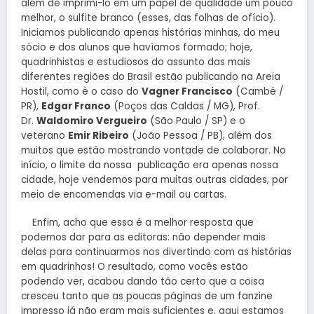
além de imprimi-lo em um papel de qualidade um pouco
melhor, o sulfite branco (esses, das folhas de ofício).
Iniciamos publicando apenas histórias minhas, do meu
sócio e dos alunos que havíamos formado; hoje,
quadrinhistas e estudiosos do assunto das mais
diferentes regiões do Brasil estão publicando na Areia
Hostil, como é o caso do
Vagner Francisco
(Cambé /
PR),
Edgar Franco
(Poços das Caldas / MG), Prof.
Dr.
Waldomiro Vergueiro
(São Paulo / SP) e o
veterano
Emir Ribeiro
(João Pessoa / PB), além dos
muitos que estão mostrando vontade de colaborar. No
início, o limite da nossa publicação era apenas nossa
cidade, hoje vendemos para muitas outras cidades, por
meio de encomendas via e-mail ou cartas.
Enfim, acho que essa é a melhor resposta que
podemos dar para as editoras: não depender mais
delas para continuarmos nos divertindo com as histórias
em quadrinhos! O resultado, como vocês estão
podendo ver, acabou dando tão certo que a coisa
cresceu tanto que as poucas páginas de um fanzine
impresso já não eram mais suficientes e, aqui estamos