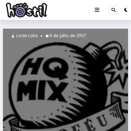
Pular
para
o
conteúdo
Lorde Lobo
14 de abril de 2007