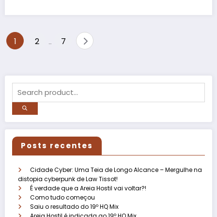
Paginação
1
2
7
…
de
posts
Posts recentes
Cidade Cyber: Uma Teia de Longo Alcance – Mergulhe na
distopia cyberpunk de Law Tissot!
É verdade que a Areia Hostil vai voltar?!
Como tudo começou
Saiu o resultado do 19º HQ Mix
Areia Hostil é indicada ao 19º HQ Mix