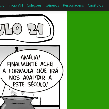
ício
Início AH
Coleções
Gêneros
Personagens
Capítulos