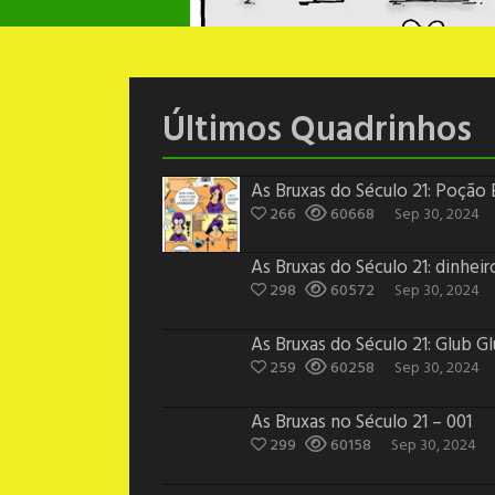
Últimos Quadrinhos
As Bruxas do Século 21: Poção
266
60668
Sep 30, 2024
As Bruxas do Século 21: dinheir
298
60572
Sep 30, 2024
As Bruxas do Século 21: Glub G
259
60258
Sep 30, 2024
As Bruxas no Século 21 – 001
299
60158
Sep 30, 2024