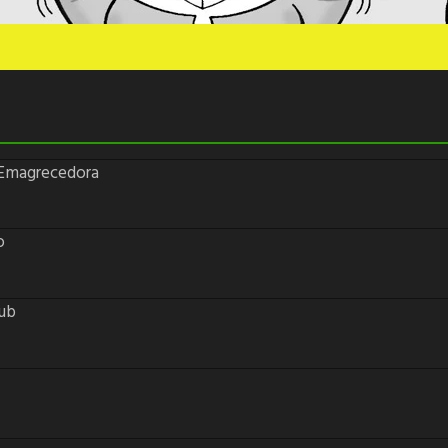
 Emagrecedora
o
lub