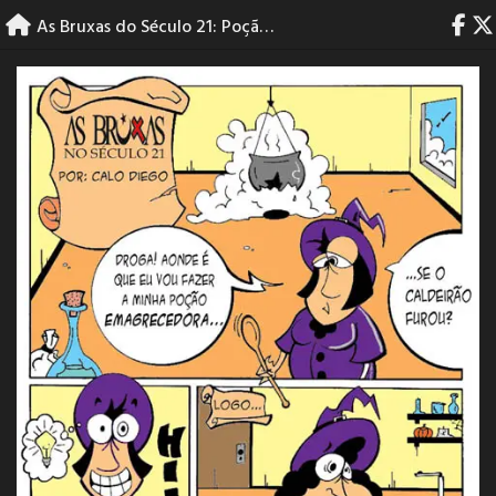
Skip
As Bruxas do Século 21: Poção Emagrecedora
to
content