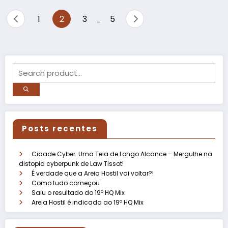
Paginação
1
2
3
5
…
de
posts
Posts recentes
Cidade Cyber: Uma Teia de Longo Alcance – Mergulhe na
distopia cyberpunk de Law Tissot!
É verdade que a Areia Hostil vai voltar?!
Como tudo começou
Saiu o resultado do 19º HQ Mix
Areia Hostil é indicada ao 19º HQ Mix