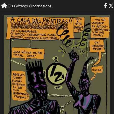
Skip
Os Góticos Cibernéticos
to
content